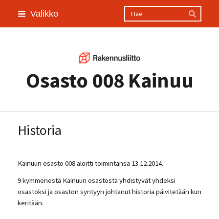
Siirry
Haku
Valikko
Hae
sivun
sisältöön
Osasto 008 Kainuu
Historia
Kainuun osasto 008 aloitti toimintansa 13.12.2014.
9 kymmenestä Kainuun osastosta yhdistyvät yhdeksi
osastoksi ja osaston syntyyn johtanut historia päivitetään kun
keritään.