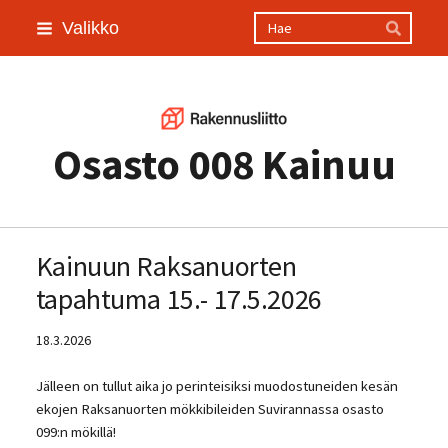
Siirry
Haku
Valikko
Hae
sivun
sisältöön
Osasto 008 Kainuu
Kainuun Raksanuorten
tapahtuma 15.- 17.5.2026
18.3.2026
Jälleen on tullut aika jo perinteisiksi muodostuneiden kesän
ekojen Raksanuorten mökkibileiden Suvirannassa osasto
099:n mökillä!