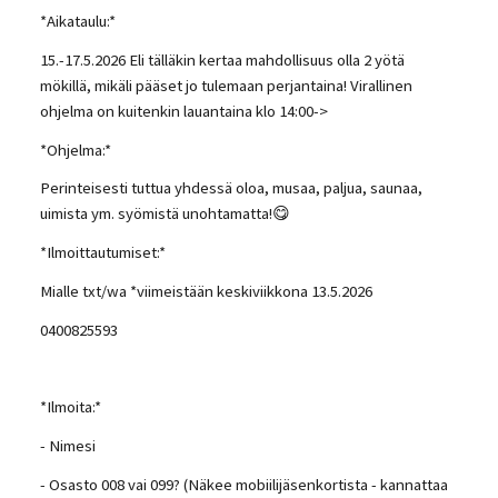
*Aikataulu:*
15.-17.5.2026 Eli tälläkin kertaa mahdollisuus olla 2 yötä
mökillä, mikäli pääset jo tulemaan perjantaina! Virallinen
ohjelma on kuitenkin lauantaina klo 14:00->
*Ohjelma:*
Perinteisesti tuttua yhdessä oloa, musaa, paljua, saunaa,
uimista ym. syömistä unohtamatta!😋
*Ilmoittautumiset:*
Mialle txt/wa *viimeistään keskiviikkona 13.5.2026
0400825593
*Ilmoita:*
- Nimesi
- Osasto 008 vai 099? (Näkee mobiilijäsenkortista - kannattaa