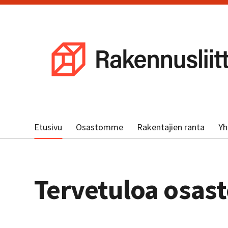
Siirry
sivun
sisältöön
Etusivu
Osastomme
Rakentajien ranta
Yh
Tervetuloa osasto