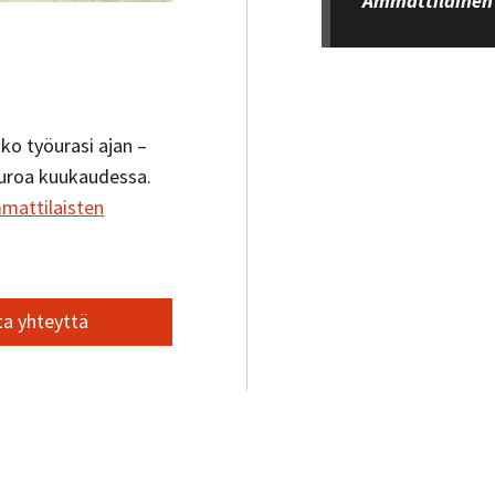
Ammattilainen 
ko työurasi ajan –
euroa kuukaudessa.
mattilaisten
a yhteyttä