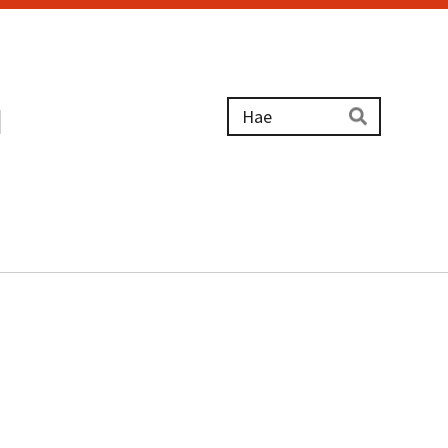
u
Haku
Hae