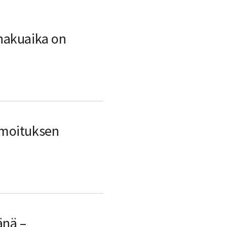
hakuaika on
lmoituksen
änä –