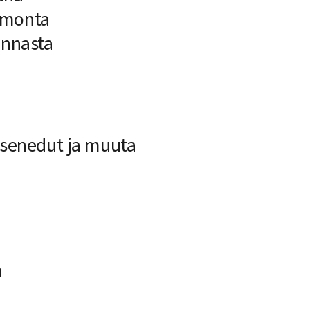
n monta
innasta
jäsenedut ja muuta
a